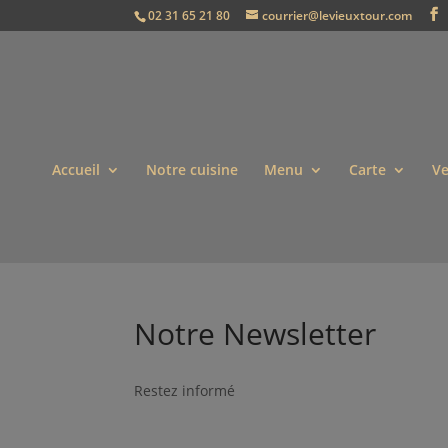
02 31 65 21 80
courrier@levieuxtour.com
Accueil
Notre cuisine
Menu
Carte
Ve
Notre Newsletter
Restez informé