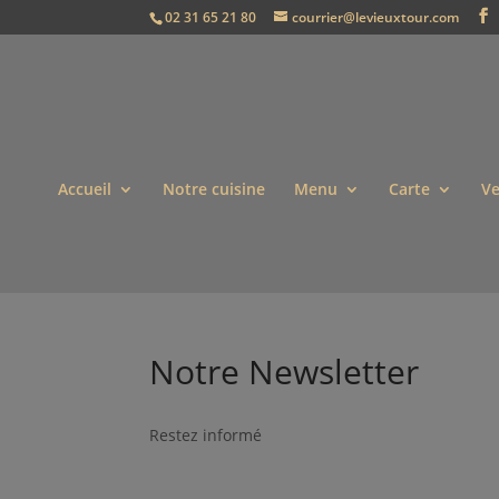
02 31 65 21 80
courrier@levieuxtour.com
Accueil
Notre cuisine
Menu
Carte
Ve
Notre Newsletter
Restez informé