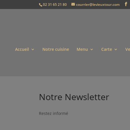
02 31 65 21 80
courrier@levieuxtour.com
Accueil
Notre cuisine
Menu
Carte
Ve
Notre Newsletter
Restez informé