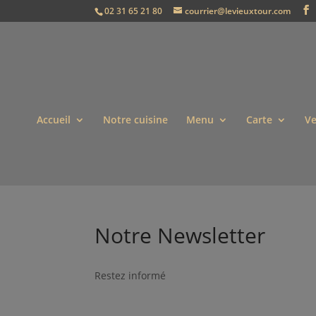
02 31 65 21 80
courrier@levieuxtour.com
Accueil
Notre cuisine
Menu
Carte
Ve
Notre Newsletter
Restez informé