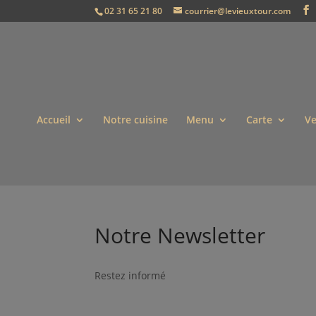
02 31 65 21 80
courrier@levieuxtour.com
Accueil
Notre cuisine
Menu
Carte
Ve
Notre Newsletter
Restez informé